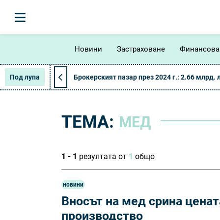
Новини
Застраховане
Финансова
Под лупа
Брокерският пазар през 2024 г.: 2.66 млрд. 
ТЕМА:
МЕД
1 - 1
резултата от
1
общо
новини
Вносът на мед срина ценат
производство