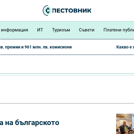
 информация
ИТ
Туризъм
Съвети
Платени публ
лв. премии и 961 млн. лв. комисиони
Какво е
а на българското