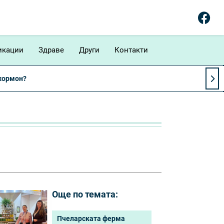
икации
Здраве
Други
Контакти
 хормон?
Още по темата:
Пчеларската ферма