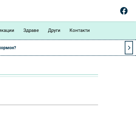
икации
Здраве
Други
Контакти
 хормон?