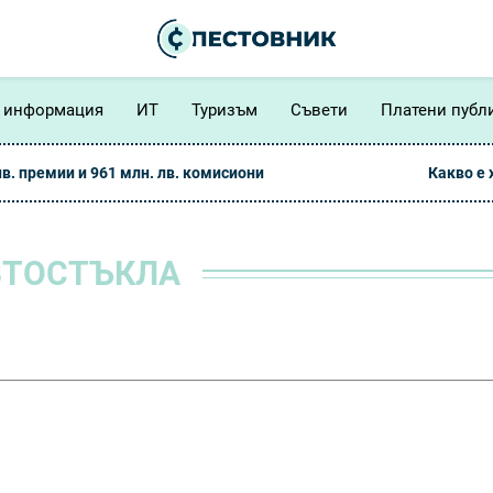
 информация
ИТ
Туризъм
Съвети
Платени публ
лв. премии и 961 млн. лв. комисиони
Какво е
ВТОСТЪКЛА