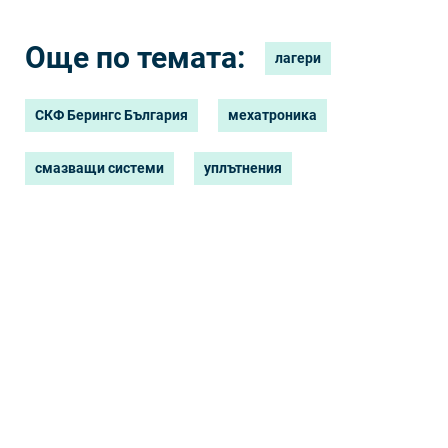
Още по темата:
лагери
СКФ Берингс България
мехатроника
смазващи системи
уплътнения