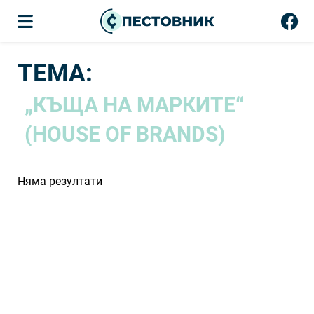
ТЕМА:
„КЪЩА НА МАРКИТЕ“
(HOUSE OF BRANDS)
Няма резултати