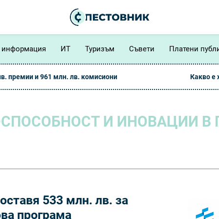
 информация
ИТ
Туризъм
Съвети
Платени публ
лв. премии и 961 млн. лв. комисиони
Какво е
СПОСОБНОСТ И ИНОВАЦИИ В 
ставя 533 млн. лв. за
ова програма