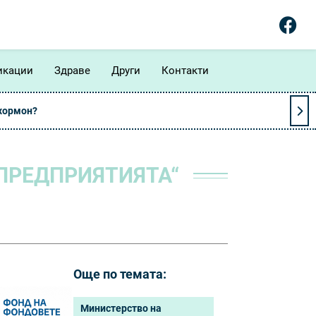
икации
Здраве
Други
Контакти
 хормон?
ПРЕДПРИЯТИЯТА“
Още по темата:
Министерство на