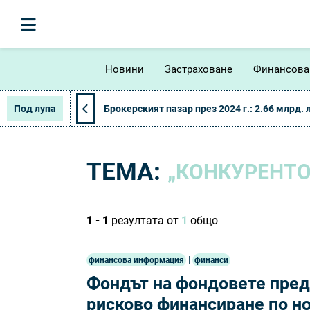
Новини
Застраховане
Финансова
Под лупа
Брокерският пазар през 2024 г.: 2.66 млрд. 
ТЕМА:
„КОНКУРЕНТО
1 - 1
резултата от
1
общо
|
финансова информация
финанси
Фондът на фондовете предо
рисково финансиране по н