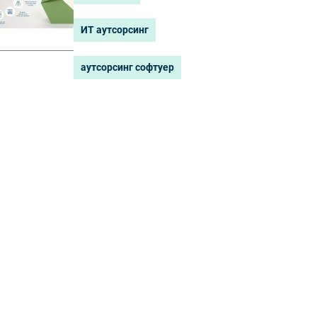
ИТ аутсорсинг
аутсорсинг софтуер