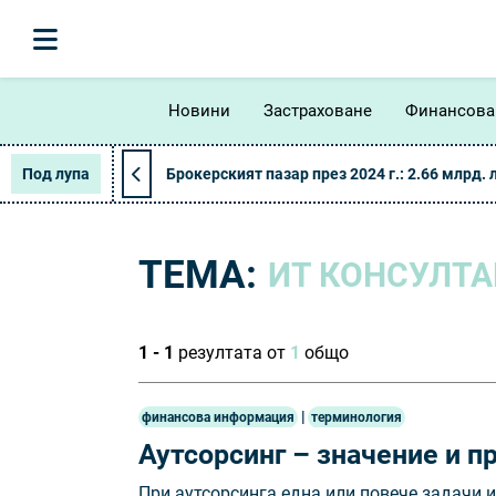
Новини
Застраховане
Финансова
Под лупа
Брокерският пазар през 2024 г.: 2.66 млрд. 
ТЕМА:
ИТ КОНСУЛТА
1 - 1
резултата от
1
общо
|
финансова информация
терминология
Аутсорсинг – значение и п
При аутсорсинга една или повече задачи 