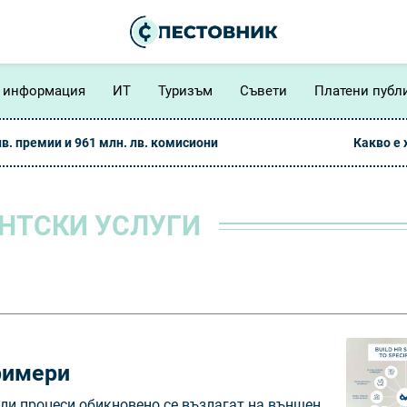
 информация
ИТ
Туризъм
Съвети
Платени публ
лв. премии и 961 млн. лв. комисиони
Какво е
НТСКИ УСЛУГИ
римери
или процеси обикновено се възлагат на външен