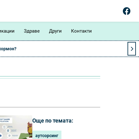
икации
Здраве
Други
Контакти
 хормон?
Още по темата:
аутсорсинг