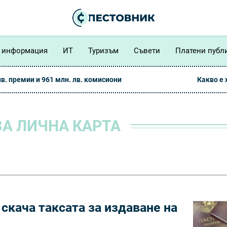
 информация
ИТ
Туризъм
Съвети
Платени публ
лв. премии и 961 млн. лв. комисиони
Какво е
А ЛИЧНА КАРТА
 скача таксата за издаване на