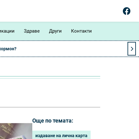
икации
Здраве
Други
Контакти
 хормон?
Още по темата:
издаване на лична карта