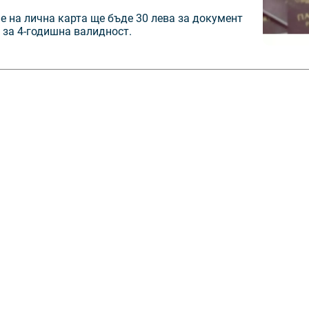
е на лична карта ще бъде 30 лева за документ
а за 4-годишна валидност.