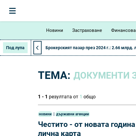
Новини
Застраховане
Финансова
Под лупа
Брокерският пазар през 2024 г.: 2.66 млрд. 
ТЕМА:
ДОКУМЕНТИ З
1 - 1
резултата от
1
общо
|
новини
държавни агенции
Честито - от новата година
лична карта