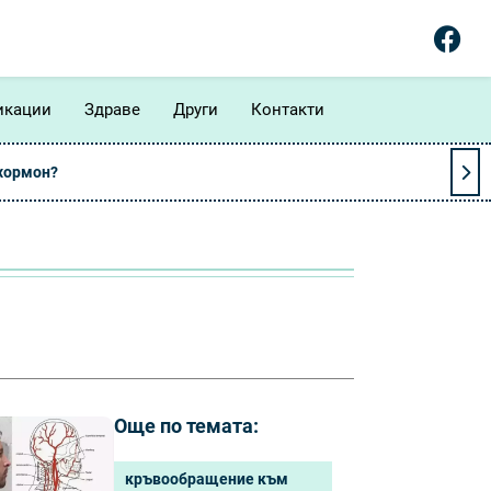
икации
Здраве
Други
Контакти
 хормон?
Още по темата:
кръвообращение към