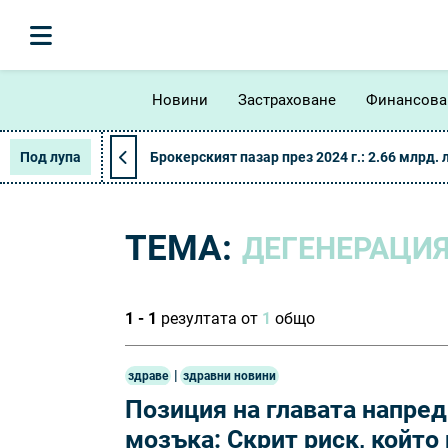
Новини
Застраховане
Финансова
Под лупа
Брокерският пазар през 2024 г.: 2.66 млрд. 
ТЕМА:
ДЕГЕНЕРАЦИЯ
1 - 1
резултата от
1
общо
|
здраве
здравни новини
Позиция на главата напре
мозъка: Скрит риск, който