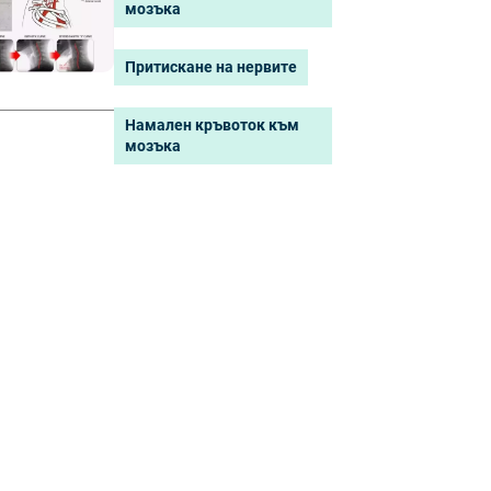
мозъка
Притискане на нервите
Намален кръвоток към
мозъка