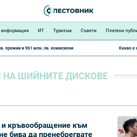
 информация
ИТ
Туризъм
Съвети
Платени публ
лв. премии и 961 млн. лв. комисиони
Какво е
 НА ШИЙНИТЕ ДИСКОВЕ
д и кръвообращение към
 не бива да пренебрегвате